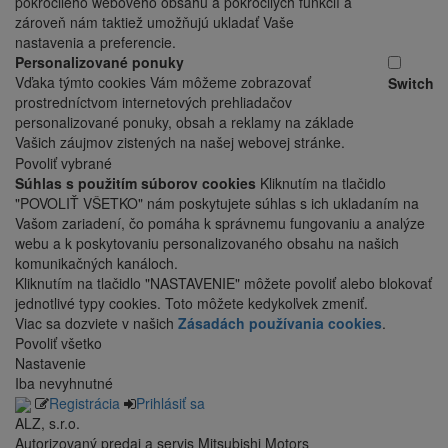
pokročilého webového obsahu a pokročilých funkcií a
zároveň nám taktiež umožňujú ukladať Vaše
nastavenia a preferencie.
Personalizované ponuky
Vďaka týmto cookies Vám môžeme zobrazovať
Switch
prostredníctvom internetových prehliadačov
personalizované ponuky, obsah a reklamy na základe
Vašich záujmov zistených na našej webovej stránke.
Povoliť vybrané
Súhlas s použitím súborov cookies
Kliknutím na tlačidlo
"POVOLIŤ VŠETKO" nám poskytujete súhlas s ich ukladaním na
Vašom zariadení, čo pomáha k správnemu fungovaniu a analýze
webu a k poskytovaniu personalizovaného obsahu na našich
komunikačných kanáloch.
Kliknutím na tlačidlo "NASTAVENIE" môžete povoliť alebo blokovať
jednotlivé typy cookies. Toto môžete kedykoľvek zmeniť.
Viac sa dozviete v našich
Zásadách používania cookies
.
Povoliť všetko
Nastavenie
Iba nevyhnutné
Registrácia
Prihlásiť sa
ALZ, s.r.o.
Autorizovaný predaj a servis Mitsubishi Motors