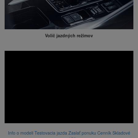
Volič jazdných režimov
Info o modeli
Testovacia jazda
Zaslať ponuku
Cenník
Skladové