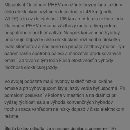
Mitsubishi Outlander PHEV umožňuje bezemisnú jazdu v
čisto elektrickom režime s dojazdom až 45 km (podľa
WLTP) a to až do rýchlosti 135 km / h. V tomto režime teda
Outlander PHEV nespína zážihový motor a tým pádom
nespotrebuje ani liter paliva. Naopak konvenčné hybridy
umožňujú dojazd v čisto elektrickom režime iba niekoľko
málo kilometrov a následne sa pripája zážihový motor. Tým
pádom rastie spotreba paliva a množstvo produkovaných
emisií. Zároveň s tým teda klesá efektívnosť a výhody
možnosti elektrickej jazdy.
Vo svojej podstate majú hybridy taktiež nízke lokálne
emisie a pri vyhovujúcom štýle jazdy vedia byť úsporné. Pri
pomalom posúvaní v kolóne v mestách a na diaľnici pri
vyššej rýchlosti sa ale výhoda konvenčných hybridov
trochu stráca vzhľadom na nízky dojazd v čisto elektrickom
režime.
Štúdia taktiež odhalila, že v prípade dobíjania priemerne 1,6x