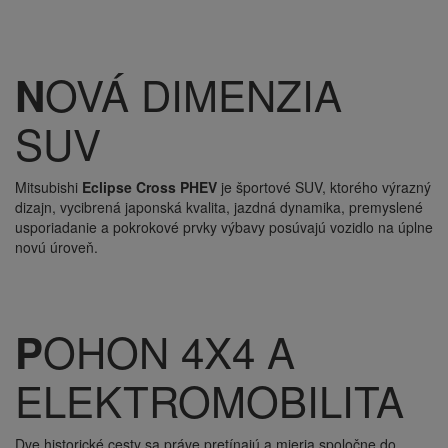
OVÁ DIMENZIA
N
SUV
Mitsubishi
Eclipse Cross PHEV
je športové SUV, ktorého výrazný
dizajn, vycibrená japonská kvalita, jazdná dynamika, premyslené
usporiadanie a pokrokové prvky výbavy posúvajú vozidlo na úplne
novú úroveň.
OHON 4X4 A
P
ELEKTROMOBILITA
Dve historické cesty sa práve pretínajú a mieria spoločne do