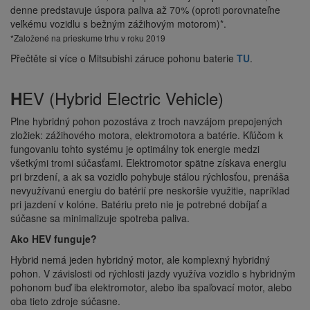
denne predstavuje úspora paliva až 70% (oproti porovnateľne
veľkému vozidlu s bežným zážihovým motorom)*.
*Založené na prieskume trhu v roku 2019
Přečtěte si více o Mitsubishi záruce pohonu baterie
TU
.
EV (Hybrid Electric Vehicle)
H
Plne hybridný pohon pozostáva z troch navzájom prepojených
zložiek: zážihového motora, elektromotora a batérie. Kľúčom k
fungovaniu tohto systému je optimálny tok energie medzi
všetkými tromi súčasťami. Elektromotor spätne získava energiu
pri brzdení, a ak sa vozidlo pohybuje stálou rýchlosťou, prenáša
nevyužívanú energiu do batérií pre neskoršie využitie, napríklad
pri jazdení v kolóne. Batériu preto nie je potrebné dobíjať a
súčasne sa minimalizuje spotreba paliva.
Ako HEV funguje?
Hybrid nemá jeden hybridný motor, ale komplexný hybridný
pohon. V závislosti od rýchlosti jazdy využíva vozidlo s hybridným
pohonom buď iba elektromotor, alebo iba spaľovací motor, alebo
oba tieto zdroje súčasne.