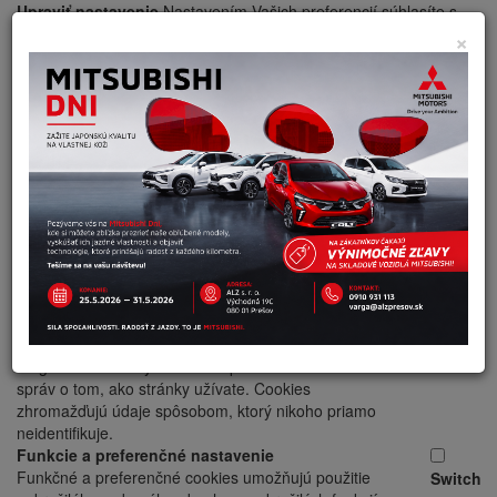
Upraviť nastavenie
Nastavením Vašich preferencií súhlasíte s
použitím cookies na nižšie uvedené účely.
×
Nevyhnutné cookies
Nevyhnutné cookies pomáhajú, aby bola webová
Switch
stránka použiteľná tak, že umožní základné funkcie,
ako jej správne načítanie a prístup k zabezpečeným
sekciám webovej stránky. Webová stránka nemôže
správne fungovať bez týchto cookies.
Obmedzenie ich spracúvania môže mať za následok
nesprávne fungovanie webstránky, alebo obmedzenie
funkcionality webovej stránky.
Právny základ spracúvania nevyhnutných cookies -
podľa zákona je možné nevyhnutné cookies spracúvať
bez udelenia súhlasu dotknutou osobou.
Pokročilé analytické funkcie
Analytické nástroje nám umožňujú zlepšovať
Switch
fungovanie webových stránok pomocou zasielania
správ o tom, ako stránky užívate. Cookies
zhromažďujú údaje spôsobom, ktorý nikoho priamo
neidentifikuje.
Funkcie a preferenčné nastavenie
Funkčné a preferenčné cookies umožňujú použitie
Switch