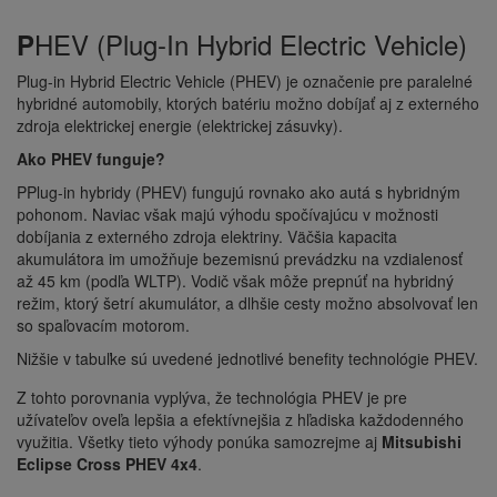
HEV (Plug-In Hybrid Electric Vehicle)
P
Plug-in Hybrid Electric Vehicle (PHEV) je označenie pre paralelné
hybridné automobily, ktorých batériu možno dobíjať aj z externého
zdroja elektrickej energie (elektrickej zásuvky).
Ako PHEV funguje?
PPlug-in hybridy (PHEV) fungujú rovnako ako autá s hybridným
pohonom. Naviac však majú výhodu spočívajúcu v možnosti
dobíjania z externého zdroja elektriny. Väčšia kapacita
akumulátora im umožňuje bezemisnú prevádzku na vzdialenosť
až 45 km (podľa WLTP). Vodič však môže prepnúť na hybridný
režim, ktorý šetrí akumulátor, a dlhšie cesty možno absolvovať len
so spaľovacím motorom.
Nižšie v tabuľke sú uvedené jednotlivé benefity technológie PHEV.
Z tohto porovnania vyplýva, že technológia PHEV je pre
užívateľov oveľa lepšia a efektívnejšia z hľadiska každodenného
využitia. Všetky tieto výhody ponúka samozrejme aj
Mitsubishi
Eclipse Cross PHEV 4x4
.