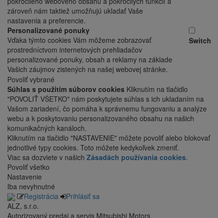
pokročilého webového obsahu a pokročilých funkcií a
zároveň nám taktiež umožňujú ukladať Vaše
nastavenia a preferencie.
Personalizované ponuky
Vďaka týmto cookies Vám môžeme zobrazovať
Switch
prostredníctvom internetových prehliadačov
personalizované ponuky, obsah a reklamy na základe
Vašich záujmov zistených na našej webovej stránke.
Povoliť vybrané
Súhlas s použitím súborov cookies
Kliknutím na tlačidlo
"POVOLIŤ VŠETKO" nám poskytujete súhlas s ich ukladaním na
Vašom zariadení, čo pomáha k správnemu fungovaniu a analýze
webu a k poskytovaniu personalizovaného obsahu na našich
komunikačných kanáloch.
Kliknutím na tlačidlo "NASTAVENIE" môžete povoliť alebo blokovať
jednotlivé typy cookies. Toto môžete kedykoľvek zmeniť.
Viac sa dozviete v našich
Zásadách používania cookies
.
Povoliť všetko
Nastavenie
Iba nevyhnutné
Registrácia
Prihlásiť sa
ALZ, s.r.o.
Autorizovaný predaj a servis Mitsubishi Motors