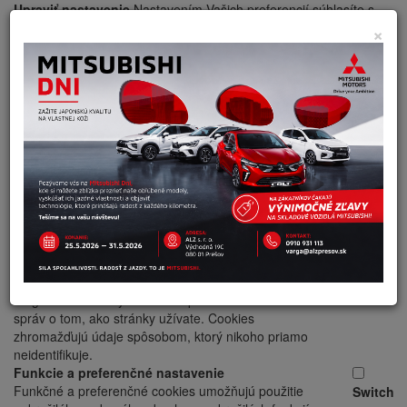
Upraviť nastavenie
Nastavením Vašich preferencií súhlasíte s
použitím cookies na nižšie uvedené účely.
×
Nevyhnutné cookies
Nevyhnutné cookies pomáhajú, aby bola webová
Switch
stránka použiteľná tak, že umožní základné funkcie,
ako jej správne načítanie a prístup k zabezpečeným
sekciám webovej stránky. Webová stránka nemôže
správne fungovať bez týchto cookies.
Obmedzenie ich spracúvania môže mať za následok
nesprávne fungovanie webstránky, alebo obmedzenie
funkcionality webovej stránky.
Právny základ spracúvania nevyhnutných cookies -
podľa zákona je možné nevyhnutné cookies spracúvať
bez udelenia súhlasu dotknutou osobou.
Pokročilé analytické funkcie
Analytické nástroje nám umožňujú zlepšovať
Switch
fungovanie webových stránok pomocou zasielania
správ o tom, ako stránky užívate. Cookies
zhromažďujú údaje spôsobom, ktorý nikoho priamo
neidentifikuje.
Funkcie a preferenčné nastavenie
Funkčné a preferenčné cookies umožňujú použitie
Switch