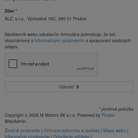
Díler
:*
ALZ, s.r.o., Východná 19C, 080 01 Prešov
Návštevník webu odoslaním formulára potvrdzuje, že bol
oboznámený s
Informačným oznámením
o spracovaní osobných
údajov.
Odoslať
* povinná položka
Copyright © 2026 M Motors SK s.r.o. Powered by
Picabo
WebAdmin.
Životné prostredie
|
Ochrana súkromia a cookies
|
Mapa webu
|
Informačné oznámenie
|
Odvolanie súhlasu
|