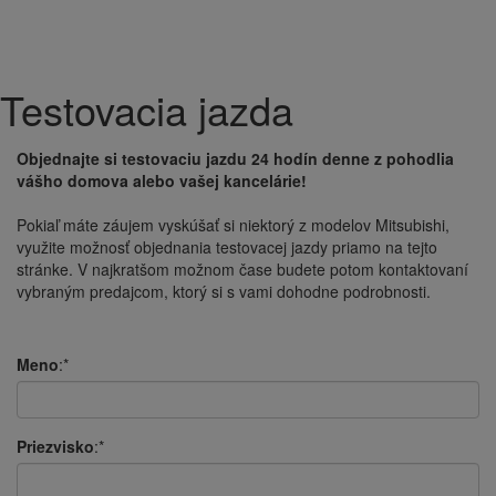
Testovacia jazda
Objednajte si testovaciu jazdu 24 hodín denne z pohodlia
vášho domova alebo vašej kancelárie!
Pokiaľ máte
záujem
vyskúšať
si
niektorý
z modelov
Mitsubishi
,
využite možnosť
objednania
testovacej
jazdy
priamo
na
tejto
stránke
.
V
najkratšom
možnom čase
budete potom
kontaktovaní
vybraným
predajcom
,
ktorý si
s
v
ami dohodne
podrobnosti.
Meno
:*
Priezvisko
:*